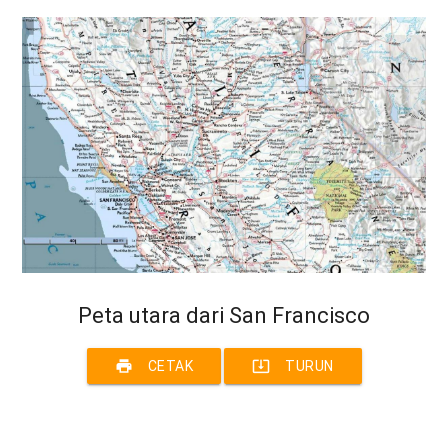
Peta utara dari San Francisco
print
system_update_alt
CETAK
TURUN