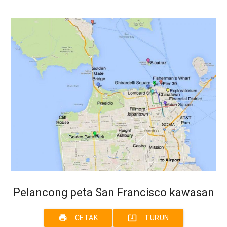
Pelancong peta San Francisco kawasan
print
system_update_alt
CETAK
TURUN